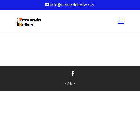
info@fernandobellver.es
- FB -